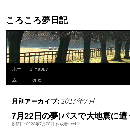
コ
ン
ころころ夢日記
テ
ン
ツ
へ
ス
キ
ッ
プ
ホー
a” Happy
ム
Home
2023年7月
月別アーカイブ:
7月22日の夢(バスで大地震に遭
投稿日:
2023年7月22日
作成者:
isshiki