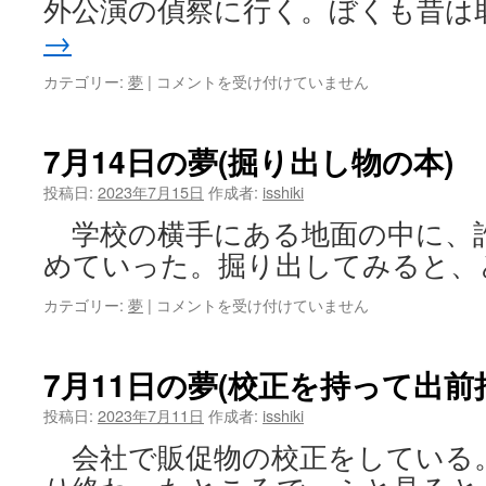
外公演の偵察に行く。ぼくも昔は
の
→
直
通
7
カテゴリー:
夢
|
コメントを受け付けていません
エ
月
レ
15
ベ
日
7月14日の夢(掘り出し物の本)
ー
の
タ
夢
投稿日:
2023年7月15日
作成者:
isshiki
ー)
(敵
は
学校の横手にある地面の中に、
の
公
めていった。掘り出してみると、
演
を
7
カテゴリー:
夢
|
コメントを受け付けていません
ス
月
パ
14
イ
日
7月11日の夢(校正を持って出前
す
の
る)
夢
投稿日:
2023年7月11日
作成者:
isshiki
は
(掘
会社で販促物の校正をしている
り
出