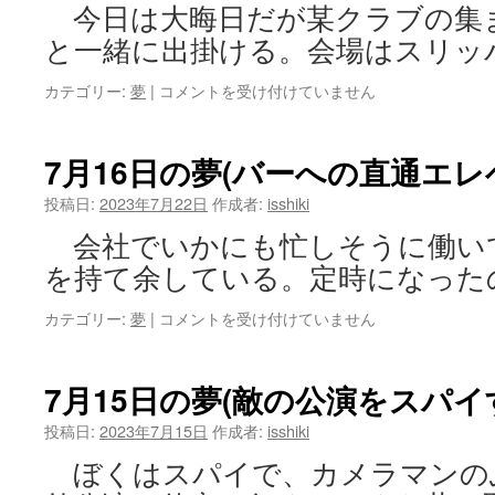
今日は大晦日だが某クラブの集
と一緒に出掛ける。会場はスリッ
7
カテゴリー:
夢
|
コメントを受け付けていません
月
22
日
7月16日の夢(バーへの直通エレ
の
夢
投稿日:
2023年7月22日
作成者:
isshiki
(バ
会社でいかにも忙しそうに働い
ス
で
を持て余している。定時になった
大
地
7
カテゴリー:
夢
|
コメントを受け付けていません
震
月
に
16
遭
日
7月15日の夢(敵の公演をスパイ
う)
の
は
夢
投稿日:
2023年7月15日
作成者:
isshiki
(バ
ぼくはスパイで、カメラマンの
ー
へ