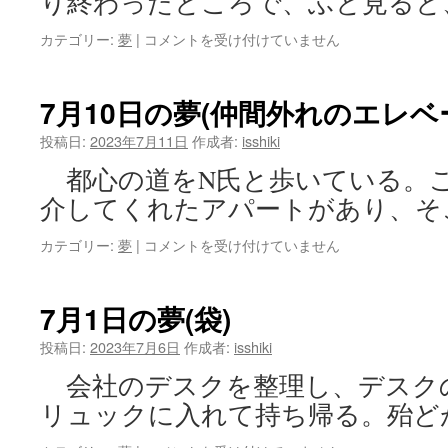
り終わったところで、ふと見ると
し
物
7
カテゴリー:
夢
|
コメントを受け付けていません
の
月
本)
11
は
日
7月10日の夢(仲間外れのエレベ
の
夢
投稿日:
2023年7月11日
作成者:
isshiki
(校
都心の道をN氏と歩いている。こ
正
を
介してくれたアパートがあり、そ
持
っ
7
カテゴリー:
夢
|
コメントを受け付けていません
て
月
出
10
前
日
7月1日の夢(袋)
持
の
ち)
夢
投稿日:
2023年7月6日
作成者:
isshiki
は
(仲
会社のデスクを整理し、デスク
間
外
リュックに入れて持ち帰る。殆ど
れ
の