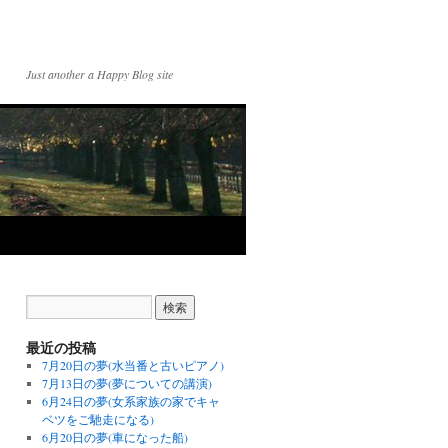
Just another a Happy Blog site
最近の投稿
7月20日の夢(水当番と古いピアノ)
7月13日の夢(夢についての講演)
6月24日の夢(女系家族の家でキャ
ベツをご馳走になる)
6月20日の夢(車になった船)