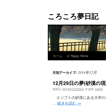
コ
ン
ころころ夢日記
テ
ン
ツ
へ
ス
キ
ッ
プ
ホーム
a” Happy Home
2014年12月
月別アーカイブ:
12月29日の夢(砂漠の
投稿日:
2014年12月29日
作成者:
isshiki
エジプトの砂漠にある大学の
…
続きを読む
→