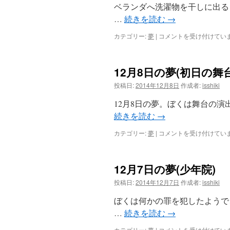
像
ベランダへ洗濯物を干しに出る
写
…
続きを読む
→
真)
は
12
カテゴリー:
夢
|
コメントを受け付けてい
月
14
日
12月8日の夢(初日の舞
の
夢
投稿日:
2014年12月8日
作成者:
isshiki
(無
音
12月8日の夢。ぼくは舞台の
の
続きを読む
→
稲
妻)
12
カテゴリー:
夢
|
コメントを受け付けてい
は
月
8
日
12月7日の夢(少年院)
の
夢
投稿日:
2014年12月7日
作成者:
isshiki
(初
日
ぼくは何かの罪を犯したようで
の
…
続きを読む
→
舞
台
12
カテゴリー:
夢
|
コメントを受け付けてい