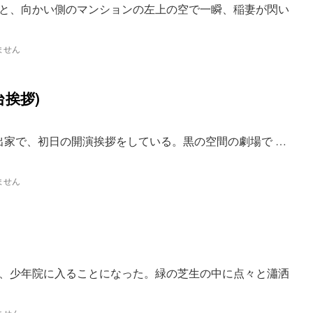
と、向かい側のマンションの左上の空で一瞬、稲妻が閃い
ません
台挨拶)
演出家で、初日の開演挨拶をしている。黒の空間の劇場で …
ません
、少年院に入ることになった。緑の芝生の中に点々と瀟洒
ません