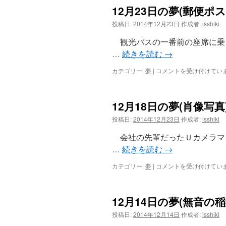
日
12月23日の夢(郵便ポス
の
夢
投稿日:
2014年12月23日
作成者:
isshiki
(悪
い
観光バスの一番前の座席に乗
噂)
…
続きを読む
→
は
12
カテゴリー:
夢
|
コメントを受け付けてい
月
23
日
12月18日の夢(肖像写真
の
夢
投稿日:
2014年12月23日
作成者:
isshiki
(郵
便
会社の先輩だったＵカメラマ
ポ
…
続きを読む
→
ス
ト)
12
カテゴリー:
夢
|
コメントを受け付けてい
は
月
18
日
12月14日の夢(無音の稲
の
夢
投稿日:
2014年12月14日
作成者:
isshiki
(肖