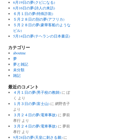
6月19日の夢(クビになる)
6月16日の夢(詩人の来訪)
６月１日の夢(特殊詐欺)
５月２８日の別の夢(アフリカ)
５月２８日の夢(豪華客船のような
ビル)
5月14日の夢(テヘランの日本書店)
カテゴリー
aboutme
夢
夢と雑記
未分類
雑記
最近のコメント
４月１日の夢(男子校の教師)
に
ぼ
く
より
１月３日の夢(富士山)
に
網野杏子
より
３月２４日の夢(電車事故)
に
夢前
孝行
より
３月２４日の夢(電車事故)
に
夢前
孝行
より
9月24日の夢(天皇に刺さる棘)
に