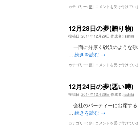
12
カテゴリー:
夢
|
コメントを受け付けてい
月
29
日
12月28日の夢(贈り物)
の
夢
投稿日:
2014年12月29日
作成者:
isshiki
(砂
漠
一面に分厚く砂浜のような砂
の
…
続きを読む
→
現
代
12
カテゴリー:
夢
|
コメントを受け付けてい
詩
月
ゼ
28
ミ)
日
は
12月24日の夢(悪い噂)
の
夢
投稿日:
2014年12月26日
作成者:
isshiki
(贈
り
会社のパーティーに出席する
物)
…
続きを読む
→
は
12
カテゴリー:
夢
|
コメントを受け付けてい
月
24