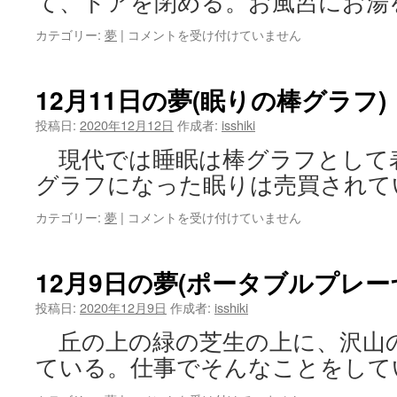
て、ドアを閉める。お風呂にお湯
で
野
12
カテゴリー:
夢
|
コメントを受け付けていません
球)
月
は
18
日
12月11日の夢(眠りの棒グラフ)
の
夢
投稿日:
2020年12月12日
作成者:
isshiki
(お
現代では睡眠は棒グラフとして
風
呂
グラフになった眠りは売買されて
の
中
12
カテゴリー:
夢
|
コメントを受け付けていません
の
月
弁
11
当)
日
12月9日の夢(ポータブルプレー
は
の
夢
投稿日:
2020年12月9日
作成者:
isshiki
(眠
丘の上の緑の芝生の上に、沢山
り
の
ている。仕事でそんなことをして
棒
グ