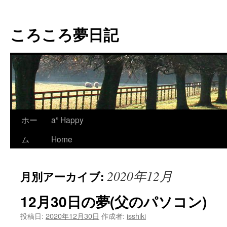
コ
ン
ころころ夢日記
テ
ン
ツ
へ
ス
キ
ッ
プ
ホー
a” Happy
ム
Home
2020年12月
月別アーカイブ:
12月30日の夢(父のパソコン)
投稿日:
2020年12月30日
作成者:
isshiki