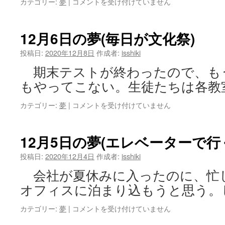
12
カテゴリー:
夢
|
コメントを受け付けていません
ラ
月
フ)
9
は
日
12月6日の夢(毎日が文化祭)
の
夢
投稿日:
2020年12月8日
作成者:
isshiki
(ポ
期末テストが終わったので、も
ー
タ
もやってこない。生徒たちは各教
ブ
ル
12
カテゴリー:
夢
|
コメントを受け付けていません
プ
月
レ
6
ー
日
12月5日の夢(エレベーターで行
ヤ
の
ー)
夢
投稿日:
2020年12月4日
作成者:
isshiki
は
(毎
会社が夏休みに入ったのに、忙
日
が
オフィスに泊まり込もうと思う。
文
化
12
カテゴリー:
夢
|
コメントを受け付けていません
祭)
月
は