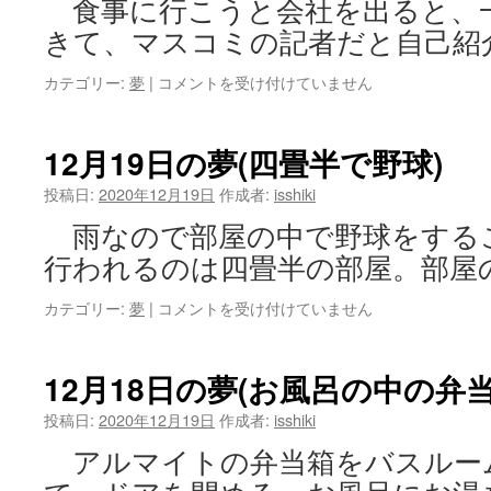
食事に行こうと会社を出ると、
エ
フ
きて、マスコミの記者だと自己紹
ェ
ス)
12
カテゴリー:
夢
|
コメントを受け付けていません
は
月
22
日
12月19日の夢(四畳半で野球)
の
夢
投稿日:
2020年12月19日
作成者:
isshiki
(記
雨なので部屋の中で野球をする
者
と
行われるのは四畳半の部屋。部屋
同
行)
12
カテゴリー:
夢
|
コメントを受け付けていません
は
月
19
日
12月18日の夢(お風呂の中の弁当
の
夢
投稿日:
2020年12月19日
作成者:
isshiki
(四
アルマイトの弁当箱をバスルー
畳
半