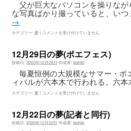
父が巨大なパソコンを操りなが
な写真ばかり撮っていると、いつ
→
12
カテゴリー:
夢
|
コメントを受け付けていません
月
30
日
12月29日の夢(ポエフェス)
の
夢
投稿日:
2020年12月29日
作成者:
isshiki
(父
毎夏恒例の大規模なサマー・ポ
の
パ
ィバルが六本木で行われる。六本
ソ
コ
12
カテゴリー:
夢
|
コメントを受け付けていません
ン)
月
は
29
日
12月22日の夢(記者と同行)
の
夢
投稿日:
2020年12月22日
作成者:
isshiki
(ポ