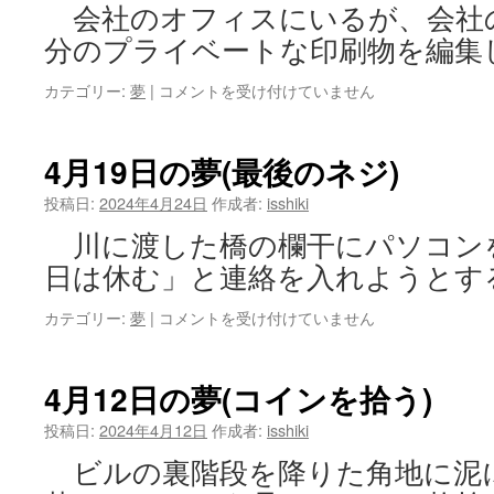
会社のオフィスにいるが、会社
分のプライベートな印刷物を編集
4
カテゴリー:
夢
|
コメントを受け付けていません
月
21
日
4月19日の夢(最後のネジ)
の
夢
投稿日:
2024年4月24日
作成者:
isshiki
(ロ
川に渡した橋の欄干にパソコン
ゴ
マ
日は休む」と連絡を入れようとす
ー
ク)
4
カテゴリー:
夢
|
コメントを受け付けていません
は
月
19
日
4月12日の夢(コインを拾う)
の
夢
投稿日:
2024年4月12日
作成者:
isshiki
(最
ビルの裏階段を降りた角地に泥
後
の