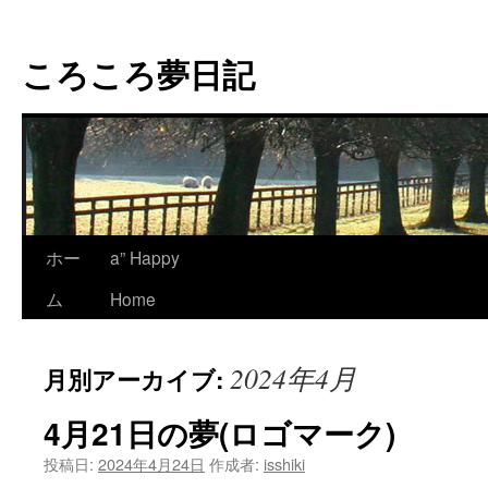
コ
ン
ころころ夢日記
テ
ン
ツ
へ
ス
キ
ッ
プ
ホー
a” Happy
ム
Home
2024年4月
月別アーカイブ:
4月21日の夢(ロゴマーク)
投稿日:
2024年4月24日
作成者:
isshiki