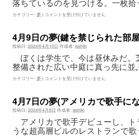
落ちているのを見つける。一枚拾
ネ
ジ)
4
カテゴリー:
夢
|
コメントを受け付けていません
は
月
12
日
4月9日の夢(鍵を禁じられた部屋
の
夢
投稿日:
2024年4月10日
作成者:
isshiki
(コ
ぼくは学生で、今は昼休みだ。
イ
ン
整備された広い中庭に真っ先に並
を
拾
4
カテゴリー:
夢
|
コメントを受け付けていません
う)
月
は
9
日
4月7日の夢(アメリカで歌手にな
の
夢
投稿日:
2024年4月8日
作成者:
isshiki
(鍵
アメリカで歌手デビューし、ト
を
禁
うな超高層ビルのレストランで歌
じ