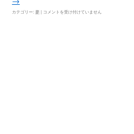
→
ら
れ
4
カテゴリー:
夢
|
コメントを受け付けていません
た
月
部
7
屋)
日
は
の
夢
(ア
メ
リ
カ
で
歌
手
に
な
る)
は