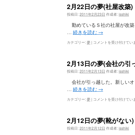
日
た
2月22日の夢(社屋改築)
の
の？)
夢
投稿日:
2011年2月23日
作成者:
isshiki
は
(イ
ン
勤めているＳ社の社屋が改築
タ
…
続きを読む
→
ビ
ュ
2
カテゴリー:
夢
|
コメントを受け付けてい
ー)
月
は
22
日
2月13日の夢(会社の引
の
夢
投稿日:
2011年2月13日
作成者:
isshiki
(社
屋
会社が引っ越した。新しいオ
改
…
続きを読む
→
築)
は
2
カテゴリー:
夢
|
コメントを受け付けてい
月
13
日
2月12日の夢(靴がない)
の
夢
投稿日:
2011年2月12日
作成者:
isshiki
(会