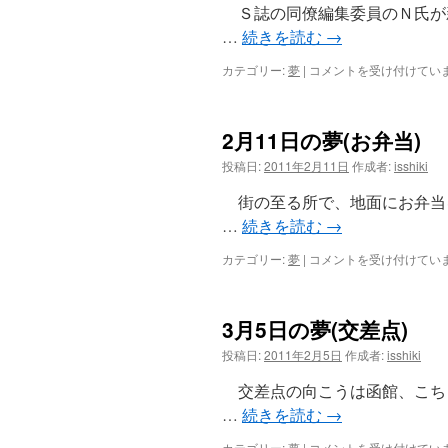
社
Ｓ誌の同僚編集委員のＮ氏が
の
…
続きを読む
→
引
っ
2
カテゴリー:
夢
|
コメントを受け付けてい
越
月
し)
12
は
日
2月11日の夢(お弁当)
の
夢
投稿日:
2011年2月11日
作成者:
isshiki
(靴
が
街の至る所で、地面にお弁当
な
…
続きを読む
→
い)
は
2
カテゴリー:
夢
|
コメントを受け付けてい
月
11
日
3月5日の夢(交差点)
の
夢
投稿日:
2011年2月5日
作成者:
isshiki
(お
弁
交差点の向こうは函館、こち
当)
…
続きを読む
→
は
3
カテゴリー:
夢
|
コメントを受け付けてい