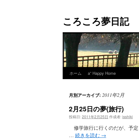
コ
ン
ころころ夢日記
テ
ン
ツ
へ
ス
キ
ッ
プ
ホーム
a” Happy Home
2011年2月
月別アーカイブ:
2月25日の夢(旅行)
投稿日:
2011年2月25日
作成者:
isshiki
修学旅行に行くのだが、予定
…
続きを読む
→