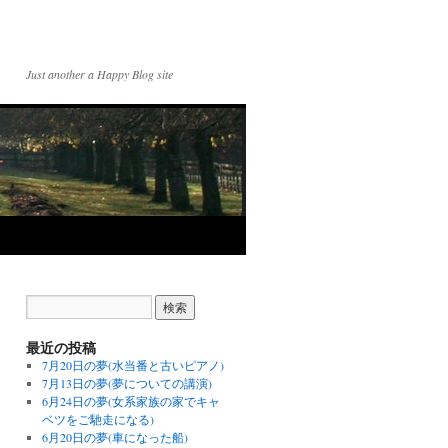
Just another a Happy Blog site
最近の投稿
7月20日の夢(水当番と古いピアノ)
7月13日の夢(夢についての講演)
6月24日の夢(女系家族の家でキャ
ベツをご馳走になる)
6月20日の夢(車になった船)