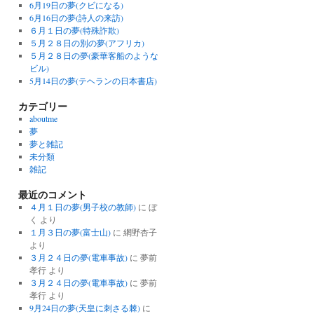
6月19日の夢(クビになる)
6月16日の夢(詩人の来訪)
６月１日の夢(特殊詐欺)
５月２８日の別の夢(アフリカ)
５月２８日の夢(豪華客船のような
ビル)
5月14日の夢(テヘランの日本書店)
カテゴリー
aboutme
夢
夢と雑記
未分類
雑記
最近のコメント
４月１日の夢(男子校の教師)
に
ぼ
く
より
１月３日の夢(富士山)
に
網野杏子
より
３月２４日の夢(電車事故)
に
夢前
孝行
より
３月２４日の夢(電車事故)
に
夢前
孝行
より
9月24日の夢(天皇に刺さる棘)
に