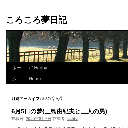
コ
ン
ころころ夢日記
テ
ン
ツ
へ
ス
キ
ッ
プ
ホー
a” Happy
ム
Home
2025年6月
月別アーカイブ:
6月5日の夢(三島由紀夫と三人の男)
投稿日:
2025年6月7日
作成者:
isshiki