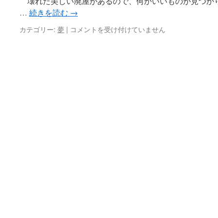
壊れた美しい廃屋があるので、何かいいものが見つか
…
続きを読む
→
6
カテゴリー:
夢
|
コメントを受け付けていません
月
5
日
の
夢
(三
島
由
紀
夫
と
三
人
の
男)
は