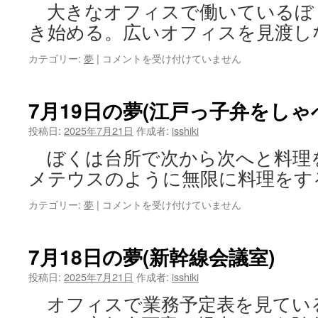
大きなオフィスで働いているぼ
き始める。広いオフィスを見渡し
7
カテゴリー:
夢
|
コメントを受け付けていません
月
25
日
7月19日の夢(江戸っ子弁をしゃ
の
夢
投稿日:
2025年7月21日
作成者:
isshiki
(ジ
ぼくは台所で次から次へと料理
ョ
ン
メテウスのように無限に料理をす
に
つ
7
カテゴリー:
夢
|
コメントを受け付けていません
い
月
て
19
の
日
7月18日の夢(新幹線会議室)
小
の
説)
夢
投稿日:
2025年7月21日
作成者:
isshiki
は
(江
オフィスで業務予定表を見てい
戸
っ