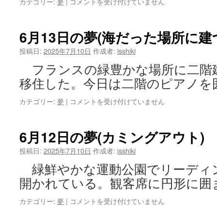
6
カテゴリー:
夢
|
コメントを受け付けていません
は
月
27
日
6月13日の夢(海だった場所に建
の
夢
投稿日:
2025年7月10日
作成者:
isshiki
(虫
フランスの緑豊かな場所に二階
入
り
移住した。今日は二階のピアノを
ケ
ー
6
カテゴリー:
夢
|
コメントを受け付けていません
キ)
月
は
13
日
6月12日の夢(カミングアウト)
の
夢
投稿日:
2025年7月10日
作成者:
isshiki
(海
緑鮮やかな運動公園でリーディ
だ
っ
開かれている。観客席に円形に囲
た
場
6
カテゴリー:
夢
|
コメントを受け付けていません
所
月
に