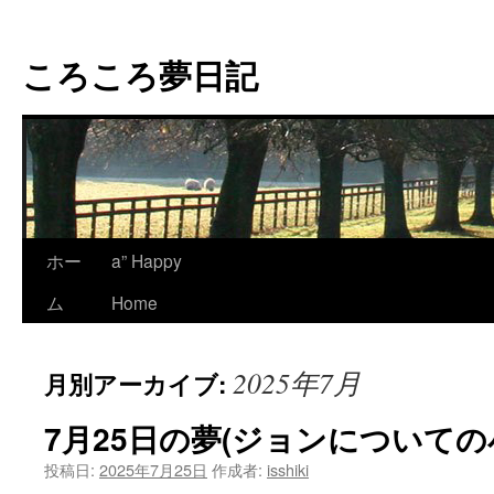
コ
ン
ころころ夢日記
テ
ン
ツ
へ
ス
キ
ッ
プ
ホー
a” Happy
ム
Home
2025年7月
月別アーカイブ:
7月25日の夢(ジョンについての
投稿日:
2025年7月25日
作成者:
isshiki