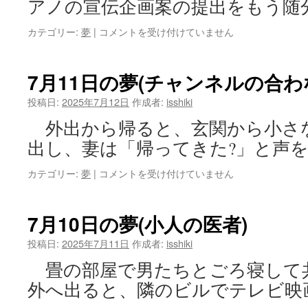
アノの宣伝企画案の提出をもう随
子
弁
7
カテゴリー:
夢
|
コメントを受け付けていません
を
月
し
18
ゃ
日
7月11日の夢(チャンネルの合わ
べ
の
る
夢
投稿日:
2025年7月12日
作成者:
isshiki
猫)
(新
は
外出から帰ると、玄関から小さ
幹
線
出し、妻は「帰ってきた?」と声を
会
議
7
カテゴリー:
夢
|
コメントを受け付けていません
室)
月
は
11
日
7月10日の夢(小人の医者)
の
夢
投稿日:
2025年7月11日
作成者:
isshiki
(チ
畳の部屋で男たちとごろ寝して
ャ
ン
外へ出ると、隣のビルでテレビ映
ネ