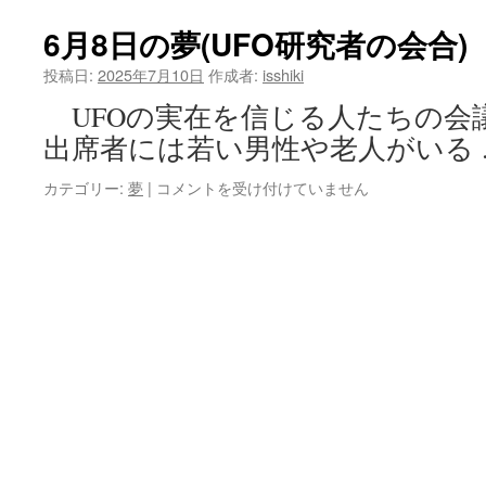
12
建
日
6月8日の夢(UFO研究者の会合)
つ
の
豪
夢
投稿日:
2025年7月10日
作成者:
isshiki
邸)
(カ
は
UFOの実在を信じる人たちの会
ミ
ン
出席者には若い男性や老人がいる
グ
ア
6
カテゴリー:
夢
|
コメントを受け付けていません
ウ
月
ト)
8
は
日
の
夢
(UFO
研
究
者
の
会
合)
は