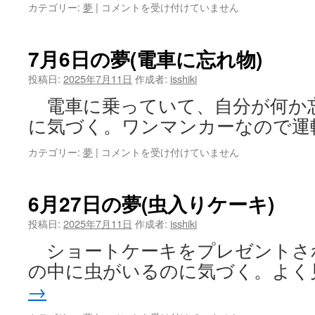
ル
7
カテゴリー:
夢
|
コメントを受け付けていません
の
月
合
10
わ
日
7月6日の夢(電車に忘れ物)
な
の
い
夢
投稿日:
2025年7月11日
作成者:
isshiki
テ
(小
レ
電車に乗っていて、自分が何か
人
ビ)
の
に気づく。ワンマンカーなので運
は
医
者)
7
カテゴリー:
夢
|
コメントを受け付けていません
は
月
6
日
6月27日の夢(虫入りケーキ)
の
夢
投稿日:
2025年7月11日
作成者:
isshiki
(電
ショートケーキをプレゼントさ
車
に
の中に虫がいるのに気づく。よく
忘
→
れ
物)