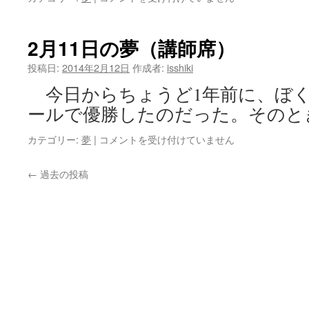
月
12
日
2月11日の夢（講師席）
の
夢
投稿日:
2014年2月12日
作成者:
isshiki
（館
今日からちょうど1年前に、ぼ
長
室）
ールで優勝したのだった。そのと
は
2
カテゴリー:
夢
|
コメントを受け付けていません
月
11
←
過去の投稿
日
の
夢
（講
師
席）
は