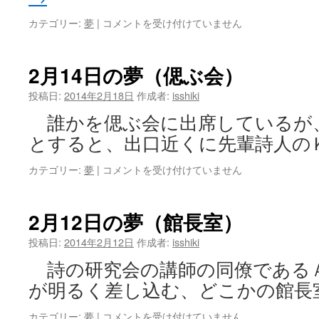
は
2
カテゴリー:
夢
|
コメントを受け付けていません
月
16
日
2月14日の夢（偲ぶ会）
の
夢
投稿日:
2014年2月18日
作成者:
isshiki
（戦
誰かを偲ぶ会に出席しているが
争
の
とすると、出口近くに先輩詩人の
終
わ
2
カテゴリー:
夢
|
コメントを受け付けていません
り）
月
は
14
日
2月12日の夢（館長室）
の
夢
投稿日:
2014年2月12日
作成者:
isshiki
（偲
詩の研究会の講師の同僚である
ぶ
会）
が明るく差し込む、どこかの館長
は
2
カテゴリー:
夢
|
コメントを受け付けていません