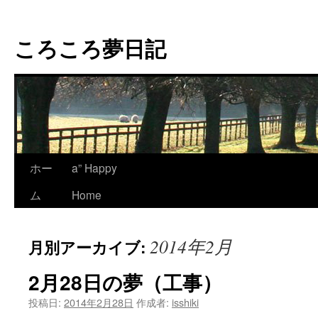
コ
ン
ころころ夢日記
テ
ン
ツ
へ
ス
キ
ッ
プ
ホー
a” Happy
ム
Home
2014年2月
月別アーカイブ:
2月28日の夢（工事）
投稿日:
2014年2月28日
作成者:
isshiki