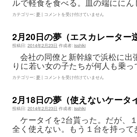
ルで軽食を食べる。皿の端ににん
を
落
2
カテゴリー:
夢
|
コメントを受け付けていません
と
月
す）
22
は
日
2月20日の夢（エスカレーター
の
夢
投稿日:
2014年2月23日
作成者:
isshiki
（大
会社の同僚と新幹線で浜松に出
学
食
りに若い女の子たちが何人も乗っ
堂）
は
2
カテゴリー:
夢
|
コメントを受け付けていません
月
20
日
2月18日の夢（使えないケータ
の
夢
投稿日:
2014年2月23日
作成者:
isshiki
（エ
ケータイを2台貰った。だが、１
ス
カ
全く使えない。もう１台を持って
レ