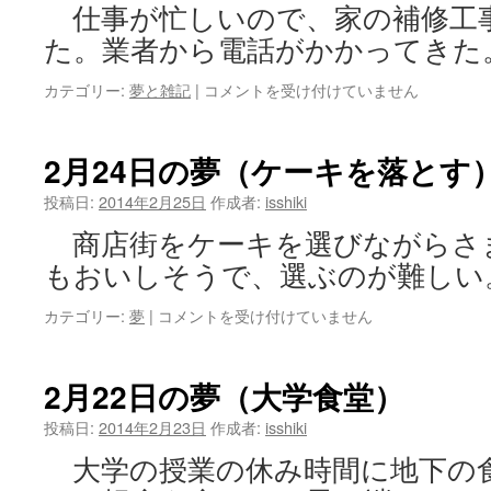
仕事が忙しいので、家の補修工
た。業者から電話がかかってきた
2
カテゴリー:
夢と雑記
|
コメントを受け付けていません
月
28
日
2月24日の夢（ケーキを落とす
の
夢
投稿日:
2014年2月25日
作成者:
isshiki
（工
商店街をケーキを選びながらさ
事）
は
もおいしそうで、選ぶのが難しい
2
カテゴリー:
夢
|
コメントを受け付けていません
月
24
日
2月22日の夢（大学食堂）
の
夢
投稿日:
2014年2月23日
作成者:
isshiki
（ケ
大学の授業の休み時間に地下の
ー
キ