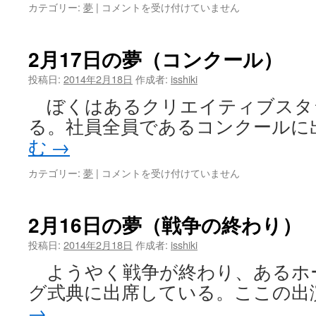
ー
2
カテゴリー:
夢
|
コメントを受け付けていません
タ
月
ー
18
逆
日
2月17日の夢（コンクール）
走）
の
は
夢
投稿日:
2014年2月18日
作成者:
isshiki
（使
ぼくはあるクリエイティブスタ
え
な
る。社員全員であるコンクールに
い
む
→
ケ
ー
2
カテゴリー:
夢
|
コメントを受け付けていません
タ
月
イ）
17
は
日
2月16日の夢（戦争の終わり）
の
夢
投稿日:
2014年2月18日
作成者:
isshiki
（コ
ようやく戦争が終わり、あるホ
ン
ク
グ式典に出席している。ここの出
ー
→
ル）