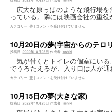
(コ
広大な原っぱのような飛行場を
ー
ヒ
っている。隣には映画会社の重役
ー
シ
10
カテゴリー:
夢
|
コメントを受け付けていません
ョ
月
ッ
24
プ)
日
10月20日の夢(宇宙からのテロ
は
の
夢
投稿日:
2022年10月23日
作成者:
isshiki
(飛
気が付くとトイレの個室にいる
行
場)
でうろたえるが、入り口は人が通
は
10
カテゴリー:
夢
|
コメントを受け付けていません
月
20
日
10月15日の夢(大きな家)
の
夢
投稿日:
2022年10月23日
作成者:
isshiki
(宇