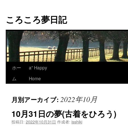
コ
ン
ころころ夢日記
テ
ン
ツ
へ
ス
キ
ッ
プ
ホー
a” Happy
ム
Home
2022年10月
月別アーカイブ:
10月31日の夢(古着をひろう)
投稿日:
2022年10月31日
作成者:
isshiki