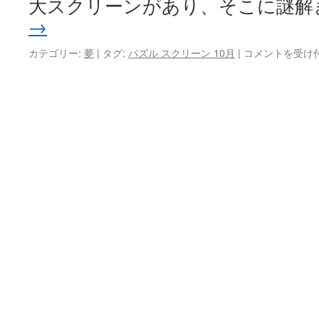
大スクリーンがあり、そこに謎解
白
→
蛇)
は
10
カテゴリー:
夢
|
タグ:
パズル スクリーン 10月
|
コメントを受け
月
6
日
の
夢
(バ
ス
停
で
パ
ズ
ル)
は