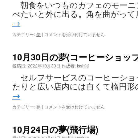
朝食をいつものカフェのモーニ
べたいと外に出る。角を曲がって
→
10
カテゴリー:
夢
|
コメントを受け付けていません
月
31
日
10月30日の夢(コーヒーショップ
の
夢
投稿日:
2022年10月30日
作成者:
isshiki
(古
セルフサービスのコーヒーショ
着
を
たりと広い店内には白くて楕円形
ひ
→
ろ
う)
10
カテゴリー:
夢
|
コメントを受け付けていません
は
月
30
日
10月24日の夢(飛行場)
の
夢
投稿日:
2022年10月27日
作成者:
isshiki