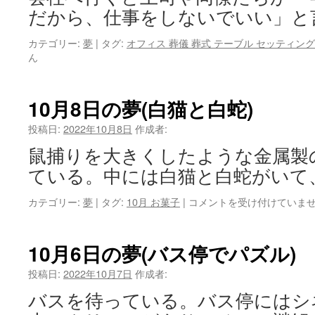
会
だから、仕事をしないでいい」と
と
倒
カテゴリー:
夢
|
タグ:
オフィス 葬儀 葬式 テーブル セッティング 
れ
ん
る
本
棚)
10月8日の夢(白猫と白蛇)
は
投稿日:
2022年10月8日
作成者:
鼠捕りを大きくしたような金属製
ている。中には白猫と白蛇がいて
10
カテゴリー:
夢
|
タグ:
10月 お菓子
|
コメントを受け付けていま
月
8
日
10月6日の夢(バス停でパズル)
の
夢
投稿日:
2022年10月7日
作成者:
(白
バスを待っている。バス停にはシ
猫
と