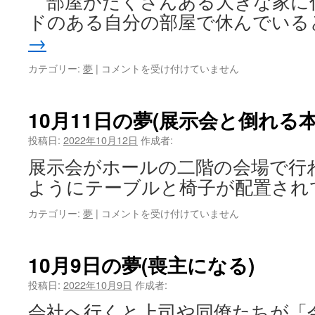
部屋がたくさんある大きな家に
宙
か
ドのある自分の部屋で休んでいる
ら
→
の
テ
10
カテゴリー:
夢
|
コメントを受け付けていません
ロ
月
リ
15
ス
日
10月11日の夢(展示会と倒れる本
ト)
の
は
夢
投稿日:
2022年10月12日
作成者:
(大
展示会がホールの二階の会場で行
き
な
ようにテーブルと椅子が配置され
家)
は
10
カテゴリー:
夢
|
コメントを受け付けていません
月
11
日
10月9日の夢(喪主になる)
の
夢
投稿日:
2022年10月9日
作成者:
(展
会社へ行くと上司や同僚たちが「
示