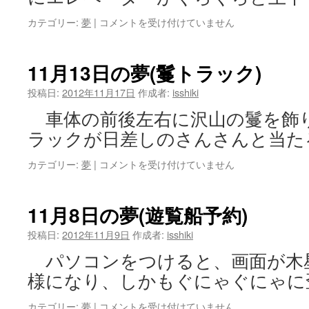
の
男)
11
カテゴリー:
夢
|
コメントを受け付けていません
は
月
16
日
11月13日の夢(鬘トラック)
の
夢
投稿日:
2012年11月17日
作成者:
isshiki
(避
車体の前後左右に沢山の鬘を飾
難
訓
ラックが日差しのさんさんと当た
練)
は
11
カテゴリー:
夢
|
コメントを受け付けていません
月
13
日
11月8日の夢(遊覧船予約)
の
夢
投稿日:
2012年11月9日
作成者:
isshiki
(鬘
パソコンをつけると、画面が木
ト
ラ
様になり、しかもぐにゃぐにゃに
ッ
ク)
11
カテゴリー:
夢
|
コメントを受け付けていません