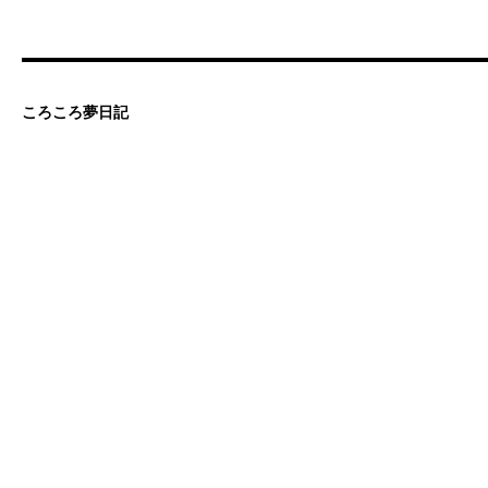
ころころ夢日記