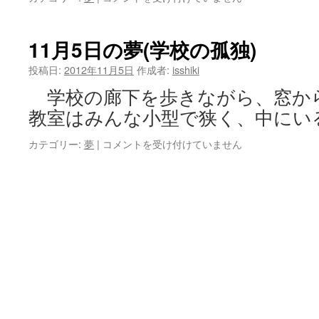
は
月
8
日
11月5日の夢(学校の孤独)
の
夢
投稿日:
2012年11月5日
作成者:
isshiki
(遊
学校の廊下を歩きながら、窓か
覧
船
教室はみんな小型で狭く、中にい
予
約)
11
カテゴリー:
夢
|
コメントを受け付けていません
は
月
5
日
の
夢
(学
校
の
孤
独)
は