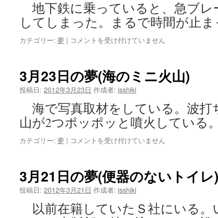
地下鉄に乗っていると、急ブレ
してしまった。まるで時間が止ま
3
カテゴリー:
夢
|
コメントを受け付けていません
月
26
日
3月23日の夢(海のミニ火山)
の
夢
投稿日:
2012年3月23日
作成者:
isshiki
(地
海で写真取材をしている。波打
下
鉄
山が2つポッポッと噴火している。
ト
ン
3
カテゴリー:
夢
|
コメントを受け付けていません
ネ
月
ル
23
の
日
3月21日の夢(便器のないトイレ
少
の
女)
夢
投稿日:
2012年3月21日
作成者:
isshiki
は
(海
以前在籍していたＳ社にいる。
の
ミ