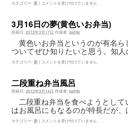
ー
3
カテゴリー:
夢
|
コメントを受け付けていません
タ
月
ー
17
逆
日
3月16日の夢(黄色いお弁当)
走)
の
は
夢
投稿日:
2012年3月17日
作成者:
isshiki
(熊
黄色いお弁当というのが有名ら
野
か
ついてぜひ知りたいと思う。知人
ら
成
3
カテゴリー:
夢
|
コメントを受け付けていません
城
月
へ
16
行
日
二段重ね弁当風呂
く
の
電
夢
投稿日:
2012年3月14日
作成者:
isshiki
車)
(黄
は
二段重ね弁当を食べようとして
色
い
はお風呂にもなるのが特長だが、
お
弁
二
カテゴリー:
夢
|
コメントを受け付けていません
当)
段