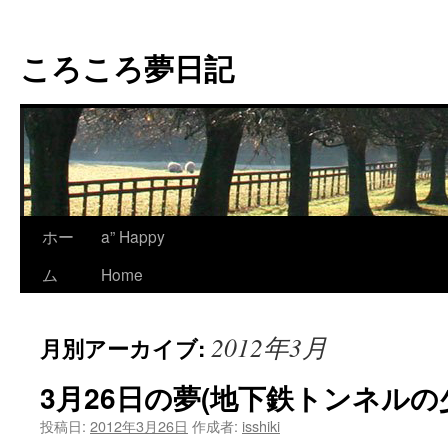
コ
ン
ころころ夢日記
テ
ン
ツ
へ
ス
キ
ッ
プ
ホー
a” Happy
ム
Home
2012年3月
月別アーカイブ:
3月26日の夢(地下鉄トンネルの
投稿日:
2012年3月26日
作成者:
isshiki