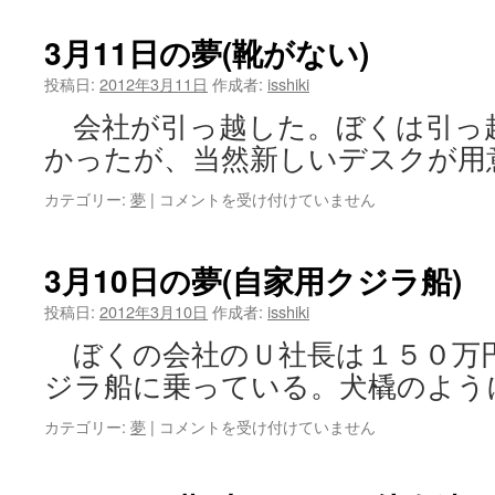
は
重
ね
3月11日の夢(靴がない)
弁
当
投稿日:
2012年3月11日
作成者:
isshiki
風
会社が引っ越した。ぼくは引っ
呂
は
かったが、当然新しいデスクが用
3
カテゴリー:
夢
|
コメントを受け付けていません
月
11
日
3月10日の夢(自家用クジラ船)
の
夢
投稿日:
2012年3月10日
作成者:
isshiki
(靴
ぼくの会社のＵ社長は１５０万
が
な
ジラ船に乗っている。犬橇のよう
い)
は
3
カテゴリー:
夢
|
コメントを受け付けていません
月
10
日