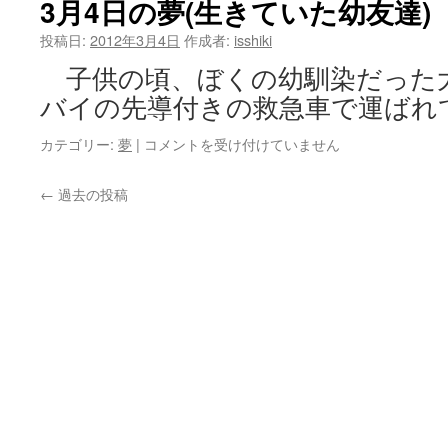
3月4日の夢(生きていた幼友達)
の
夢
投稿日:
2012年3月4日
作成者:
isshiki
(自
子供の頃、ぼくの幼馴染だった
家
用
バイの先導付きの救急車で運ばれ
ク
ジ
3
カテゴリー:
夢
|
コメントを受け付けていません
ラ
月
船)
4
←
過去の投稿
は
日
の
夢
(生
き
て
い
た
幼
友
達)
は