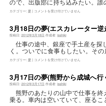
ので、出版部に持ち込みたい。誰
ニ
火
3
カテゴリー:
夢
|
コメントを受け付けていません
山)
月
は
21
日
3月18日の夢(エスカレーター逆
の
夢
投稿日:
2012年3月18日
作成者:
isshiki
(便
仕事の途中、銀座で手土産を探
器
の
く。ついでに食事もしたい。その
な
い
3
カテゴリー:
夢
|
コメントを受け付けていません
ト
月
イ
18
レ)
日
3月17日の夢(熊野から成城へ行
は
の
夢
投稿日:
2012年3月17日
作成者:
isshiki
(エ
熊野のあたりの山中で仕事を終
ス
カ
乗る。車内は空いていて、座るこ
レ