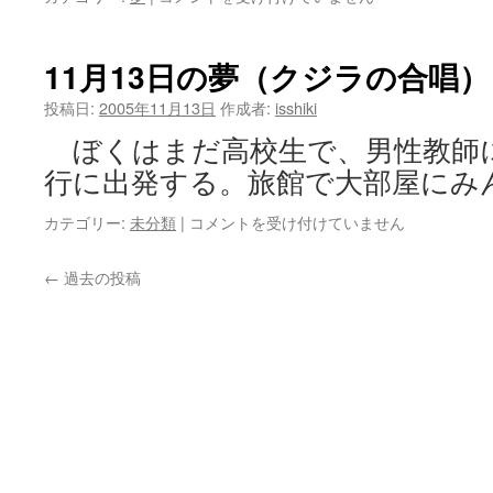
ど
月
素
15
晴
日
11月13日の夢（クジラの合唱）
ら
の
し
夢
投稿日:
2005年11月13日
作成者:
isshiki
い
（富
詩）
ぼくはまだ高校生で、男性教師
士
は
山
行に出発する。旅館で大部屋にみ
に
出
11
カテゴリー:
未分類
|
コメントを受け付けていません
店）
月
は
13
←
過去の投稿
日
の
夢
（ク
ジ
ラ
の
合
唱）
は