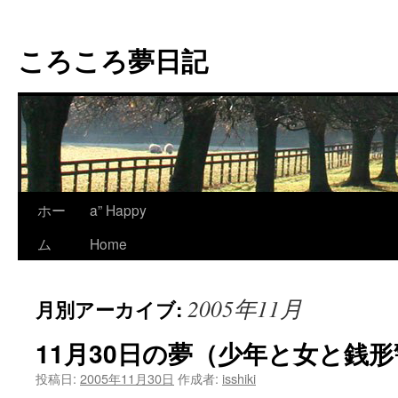
コ
ン
ころころ夢日記
テ
ン
ツ
へ
ス
キ
ッ
プ
ホー
a” Happy
ム
Home
2005年11月
月別アーカイブ:
11月30日の夢（少年と女と銭
投稿日:
2005年11月30日
作成者:
isshiki