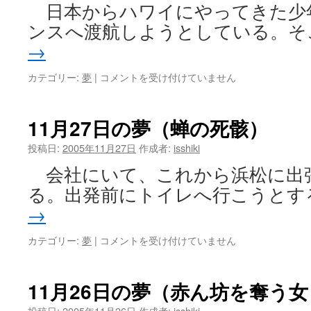
日本からハワイにやってきた少
ンスへ渡航しようとしている。そ
→
11
カテゴリー:
夢
|
コメントを受け付けていません
月
30
日
11月27日の夢（蝉の死骸）
の
夢
投稿日:
2005年11月27日
作成者:
isshiki
（少
会社にいて、これから浜松に出
年
と
る。出発前にトイレへ行こうとす
女
→
と
銭
11
カテゴリー:
夢
|
コメントを受け付けていません
形
月
警
27
部）
日
11月26日の夢（赤ん坊を奪う女
は
の
夢
投稿日:
2005年11月26日
作成者:
isshiki