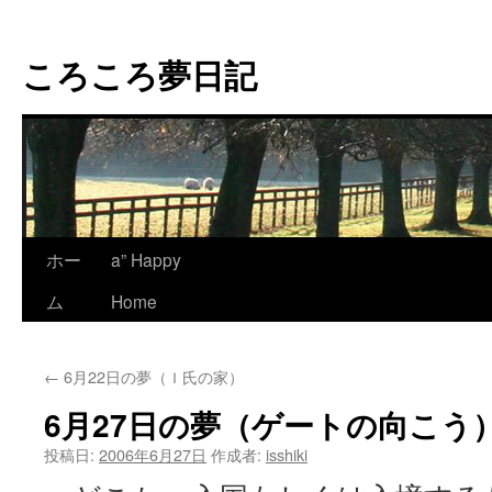
コ
ン
ころころ夢日記
テ
ン
ツ
へ
ス
キ
ッ
プ
ホー
a” Happy
ム
Home
←
6月22日の夢（Ｉ氏の家）
6月27日の夢（ゲートの向こう
投稿日:
2006年6月27日
作成者:
isshiki