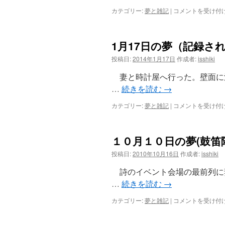
2
カテゴリー:
夢と雑記
|
コメントを受け付
月
28
日
1月17日の夢（記録さ
の
夢
投稿日:
2014年1月17日
作成者:
isshiki
（工
事）
妻と時計屋へ行った。壁面に
は
…
続きを読む
→
1
カテゴリー:
夢と雑記
|
コメントを受け付
月
17
日
１０月１０日の夢(鼓笛
の
夢
投稿日:
2010年10月16日
作成者:
isshiki
（記
録
詩のイベント会場の最前列に
さ
…
続きを読む
→
れ
た
１
カテゴリー:
夢と雑記
|
コメントを受け付
脳
０
内
月
映