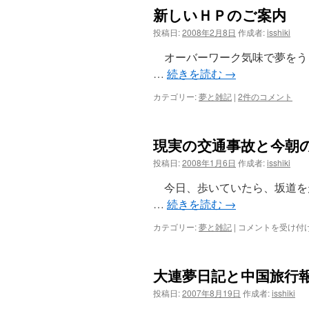
１
像）
新しいＨＰのご案内
０
は
日
投稿日:
2008年2月8日
作成者:
isshiki
の
夢
オーバーワーク気味で夢をうま
(鼓
…
続きを読む
→
笛
隊)
カテゴリー:
夢と雑記
|
2件のコメント
は
現実の交通事故と今朝
投稿日:
2008年1月6日
作成者:
isshiki
今日、歩いていたら、坂道を
…
続きを読む
→
現
カテゴリー:
夢と雑記
|
コメントを受け付
実
の
交
大連夢日記と中国旅行
通
事
投稿日:
2007年8月19日
作成者:
isshiki
故