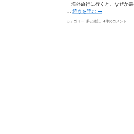
と
海外旅行に行くと、なぜか最
今
…
続きを読む
→
朝
の
カテゴリー:
夢と雑記
|
4件のコメント
夢
は