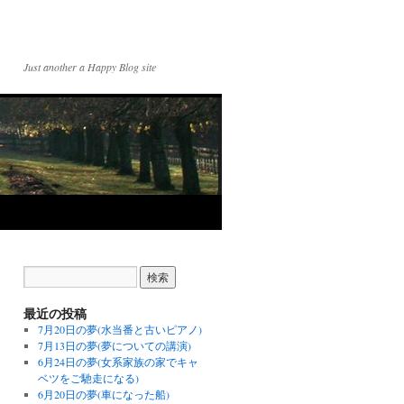
Just another a Happy Blog site
最近の投稿
7月20日の夢(水当番と古いピアノ)
7月13日の夢(夢についての講演)
6月24日の夢(女系家族の家でキャ
ベツをご馳走になる)
6月20日の夢(車になった船)