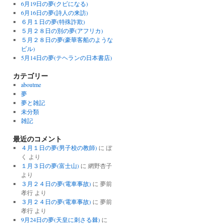
6月19日の夢(クビになる)
6月16日の夢(詩人の来訪)
６月１日の夢(特殊詐欺)
５月２８日の別の夢(アフリカ)
５月２８日の夢(豪華客船のような
ビル)
5月14日の夢(テヘランの日本書店)
カテゴリー
aboutme
夢
夢と雑記
未分類
雑記
最近のコメント
４月１日の夢(男子校の教師)
に
ぼ
く
より
１月３日の夢(富士山)
に
網野杏子
より
３月２４日の夢(電車事故)
に
夢前
孝行
より
３月２４日の夢(電車事故)
に
夢前
孝行
より
9月24日の夢(天皇に刺さる棘)
に