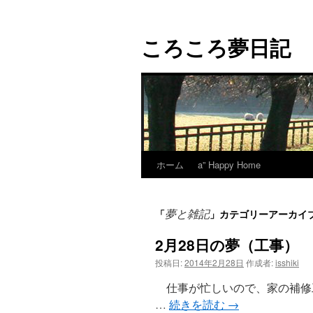
コ
ン
ころころ夢日記
テ
ン
ツ
へ
ス
キ
ッ
プ
ホーム
a” Happy Home
夢と雑記
「
」カテゴリーアーカイ
2月28日の夢（工事）
投稿日:
2014年2月28日
作成者:
isshiki
仕事が忙しいので、家の補修
…
続きを読む
→