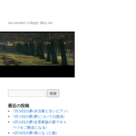
Just another a Happy Blog site
最近の投稿
7月20日の夢(水当番と古いピアノ)
7月13日の夢(夢についての講演)
6月24日の夢(女系家族の家でキャ
ベツをご馳走になる)
6月20日の夢(車になった船)