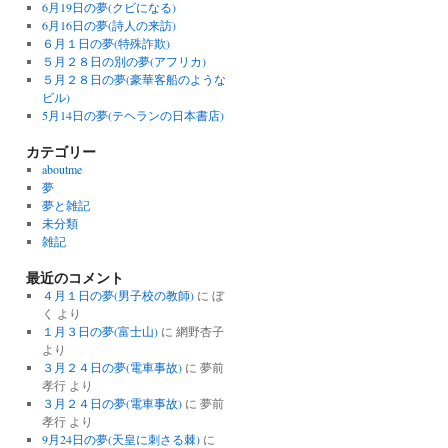
6月19日の夢(クビになる)
6月16日の夢(詩人の来訪)
６月１日の夢(特殊詐欺)
５月２８日の別の夢(アフリカ)
５月２８日の夢(豪華客船のような
ビル)
5月14日の夢(テヘランの日本書店)
カテゴリー
aboutme
夢
夢と雑記
未分類
雑記
最近のコメント
４月１日の夢(男子校の教師)
に
ぼ
く
より
１月３日の夢(富士山)
に
網野杏子
より
３月２４日の夢(電車事故)
に
夢前
孝行
より
３月２４日の夢(電車事故)
に
夢前
孝行
より
9月24日の夢(天皇に刺さる棘)
に