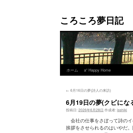
コ
ン
ころころ夢日記
テ
ン
ツ
へ
ス
キ
ッ
プ
ホーム
a” Happy Home
←
6月16日の夢(詩人の来訪)
6月19日の夢(クビにな
投稿日:
2026年6月28日
作成者:
isshiki
会社の仕事をさぼって詩のイ
挨拶をさせられるのはいやだ。