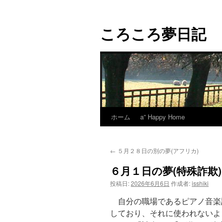
コ
ン
ころころ夢日記
テ
ン
ツ
へ
ス
キ
ッ
プ
ホーム
a” Happy Home
←
５月２８日の別の夢(アフリカ)
６月１日の夢(特殊詐欺)
投稿日:
2026年6月6日
作成者:
isshiki
自分の職場であるピアノ音楽
しており、それに使われないよ