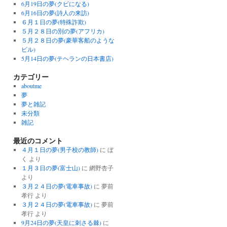
6月19日の夢(クビになる)
6月16日の夢(詩人の来訪)
６月１日の夢(特殊詐欺)
５月２８日の別の夢(アフリカ)
５月２８日の夢(豪華客船のような
ビル)
5月14日の夢(テヘランの日本書店)
カテゴリー
aboutme
夢
夢と雑記
未分類
雑記
最近のコメント
４月１日の夢(男子校の教師)
に
ぼ
く
より
１月３日の夢(富士山)
に
網野杏子
より
３月２４日の夢(電車事故)
に
夢前
孝行
より
３月２４日の夢(電車事故)
に
夢前
孝行
より
9月24日の夢(天皇に刺さる棘)
に