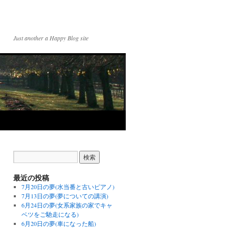
Just another a Happy Blog site
最近の投稿
7月20日の夢(水当番と古いピアノ)
7月13日の夢(夢についての講演)
6月24日の夢(女系家族の家でキャ
ベツをご馳走になる)
6月20日の夢(車になった船)