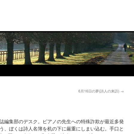
6月16日の夢(詩人の来訪)
→
誌編集部のデスク。ピアノの先生への特殊詐欺が最近多発
う、ぼくは詩人名簿を机の下に厳重にしまい込む。手口と