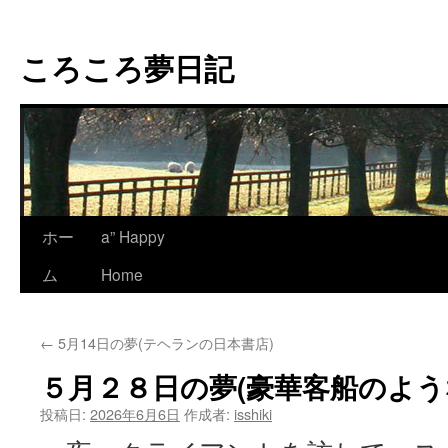
コ
ン
ころころ夢日記
テ
ン
ツ
へ
ス
キ
ッ
プ
ホー
a” Happy
ム
Home
←
5月14日の夢(テヘランの日本書店)
５月２８日の夢(豪華客船のよう
投稿日:
2026年6月6日
作成者:
isshiki