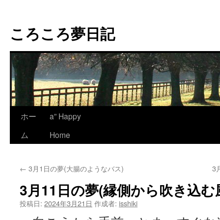
コ
ン
ころころ夢日記
テ
ン
ツ
へ
ス
キ
ッ
プ
ホー
a” Happy
ム
Home
←
3月1日の夢(大腸のようなバス)
3
3月11日の夢(縁側から吹き込む
投稿日:
2024年3月21日
作成者:
isshiki