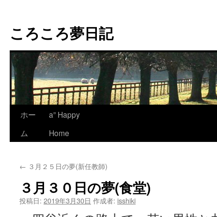
コ
ン
ころころ夢日記
テ
ン
ツ
へ
ス
キ
ッ
プ
ホー
a” Happy
ム
Home
←
３月２５日の夢(新任教師)
３月３０日の夢(食堂)
投稿日:
2019年3月30日
作成者:
isshiki