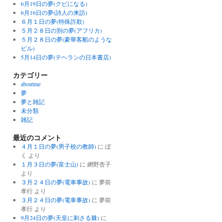
6月19日の夢(クビになる)
6月16日の夢(詩人の来訪)
６月１日の夢(特殊詐欺)
５月２８日の別の夢(アフリカ)
５月２８日の夢(豪華客船のような
ビル)
5月14日の夢(テヘランの日本書店)
カテゴリー
aboutme
夢
夢と雑記
未分類
雑記
最近のコメント
４月１日の夢(男子校の教師)
に
ぼ
く
より
１月３日の夢(富士山)
に
網野杏子
より
３月２４日の夢(電車事故)
に
夢前
孝行
より
３月２４日の夢(電車事故)
に
夢前
孝行
より
9月24日の夢(天皇に刺さる棘)
に