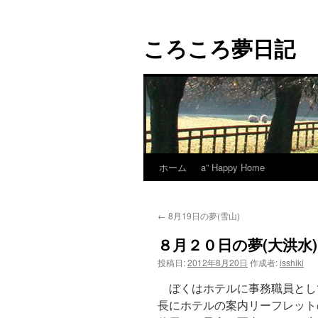
コ
ン
ころころ夢日記
テ
ン
ツ
へ
ス
キ
ッ
プ
ホーム
a” Happy Home
←
8月19日の夢(雪山)
８月２０日の夢(大洪水)
投稿日:
2012年8月20日
作成者:
isshiki
ぼくはホテルに事務職員とし
長にホテルの案内リーフレット