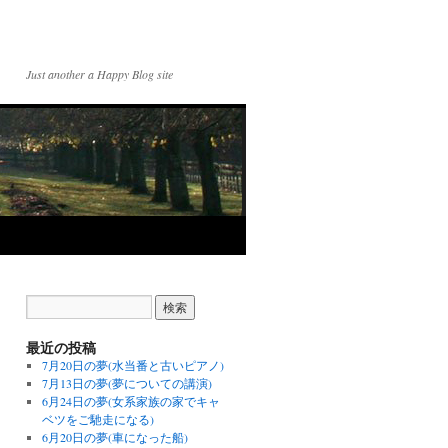
Just another a Happy Blog site
最近の投稿
7月20日の夢(水当番と古いピアノ)
7月13日の夢(夢についての講演)
6月24日の夢(女系家族の家でキャ
ベツをご馳走になる)
6月20日の夢(車になった船)