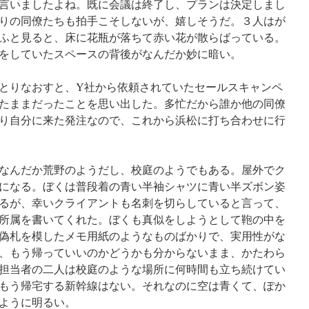
言いましたよね。既に会議は終了し、プランは決定しまし
りの同僚たちも拍手こそしないが、嬉しそうだ。３人はが
ふと見ると、床に花瓶が落ちて赤い花が散らばっている。
をしていたスペースの背後がなんだか妙に暗い。
とりなおすと、Y社から依頼されていたセールスキャンペ
たままだったことを思い出した。多忙だから誰か他の同僚
り自分に来た発注なので、これから浜松に打ち合わせに行
なんだか荒野のようだし、校庭のようでもある。屋外でク
になる。ぼくは普段着の青い半袖シャツに青い半ズボン姿
るが、幸いクライアントも名刺を切らしていると言って、
所属を書いてくれた。ぼくも真似をしようとして鞄の中を
偽札を模したメモ用紙のようなものばかりで、実用性がな
、もう帰っていいのかどうかも分からないまま、かたわら
担当者の二人は校庭のような場所に何時間も立ち続けてい
。もう帰宅する新幹線はない。それなのに空は青くて、ぽか
ように明るい。