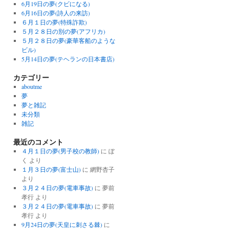
6月19日の夢(クビになる)
6月16日の夢(詩人の来訪)
６月１日の夢(特殊詐欺)
５月２８日の別の夢(アフリカ)
５月２８日の夢(豪華客船のような
ビル)
5月14日の夢(テヘランの日本書店)
カテゴリー
aboutme
夢
夢と雑記
未分類
雑記
最近のコメント
４月１日の夢(男子校の教師)
に
ぼ
く
より
１月３日の夢(富士山)
に
網野杏子
より
３月２４日の夢(電車事故)
に
夢前
孝行
より
３月２４日の夢(電車事故)
に
夢前
孝行
より
9月24日の夢(天皇に刺さる棘)
に