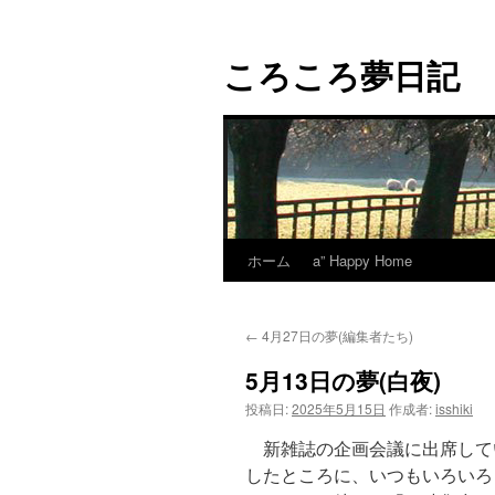
コ
ン
ころころ夢日記
テ
ン
ツ
へ
ス
キ
ッ
プ
ホーム
a” Happy Home
←
4月27日の夢(編集者たち)
5月13日の夢(白夜)
投稿日:
2025年5月15日
作成者:
isshiki
新雑誌の企画会議に出席して
したところに、いつもいろいろ