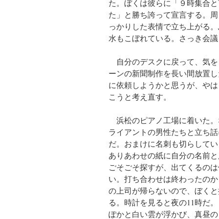
た。ぼくは彼らに「９時集合と
た」と勝ち誇って宣言する。周
っかりした表情で立ち上がる。
水もこぼれている。さっき会議
自分のデスクに戻って、気を
ーンの新聞制作を長い間放置し
に依頼しようかと思うが、やは
こうと考え直す。
浜松のピアノ工場に着いた。
ライアントの男性たちと立ち話
だ。おまけに名刺も切らしてい
ありあわせの紙に自分の名前と
ごそごそ探すが、出てくるのは
い。打ち合わせは終わったのか
の上司が帰らないので、ぼくと
る。時計を見ると夜の11時だ
ぽかと白い雲が浮かび、真昼の