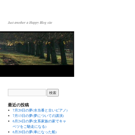
Just another a Happy Blog site
最近の投稿
7月20日の夢(水当番と古いピアノ)
7月13日の夢(夢についての講演)
6月24日の夢(女系家族の家でキャ
ベツをご馳走になる)
6月20日の夢(車になった船)