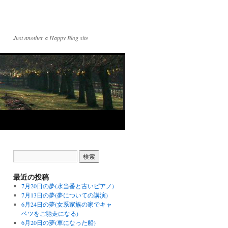
Just another a Happy Blog site
最近の投稿
7月20日の夢(水当番と古いピアノ)
7月13日の夢(夢についての講演)
6月24日の夢(女系家族の家でキャ
ベツをご馳走になる)
6月20日の夢(車になった船)