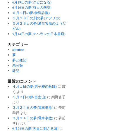
6月19日の夢(クビになる)
6月16日の夢(詩人の来訪)
６月１日の夢(特殊詐欺)
５月２８日の別の夢(アフリカ)
５月２８日の夢(豪華客船のような
ビル)
5月14日の夢(テヘランの日本書店)
カテゴリー
aboutme
夢
夢と雑記
未分類
雑記
最近のコメント
４月１日の夢(男子校の教師)
に
ぼ
く
より
１月３日の夢(富士山)
に
網野杏子
より
３月２４日の夢(電車事故)
に
夢前
孝行
より
３月２４日の夢(電車事故)
に
夢前
孝行
より
9月24日の夢(天皇に刺さる棘)
に