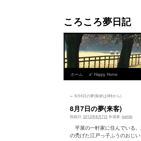
コ
ン
ころころ夢日記
テ
ン
ツ
へ
ス
キ
ッ
プ
ホーム
a” Happy Home
←
8月6日の夢(取材は3時から)
8月7日の夢(来客)
投稿日:
2012年8月7日
作成者:
isshiki
平屋の一軒家に住んでいる。
の禿げた江戸っ子ふうのおじい