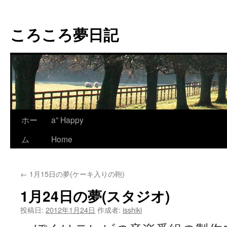
コ
ン
ころころ夢日記
テ
ン
ツ
へ
ス
キ
ッ
プ
ホー
a” Happy
ム
Home
←
1月15日の夢(ケーキ入りの鞄)
1月24日の夢(スタジオ)
投稿日:
2012年1月24日
作成者:
isshiki