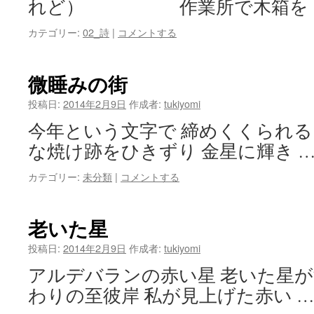
れど） 作業所で木箱を 
カテゴリー:
02_詩
|
コメントする
微睡みの街
投稿日:
2014年2月9日
作成者:
tukiyomi
今年という文字で 締めくくられる
な焼け跡をひきずり 金星に輝き 
カテゴリー:
未分類
|
コメントする
老いた星
投稿日:
2014年2月9日
作成者:
tukiyomi
アルデバランの赤い星 老いた星が
わりの至彼岸 私が見上げた赤い 