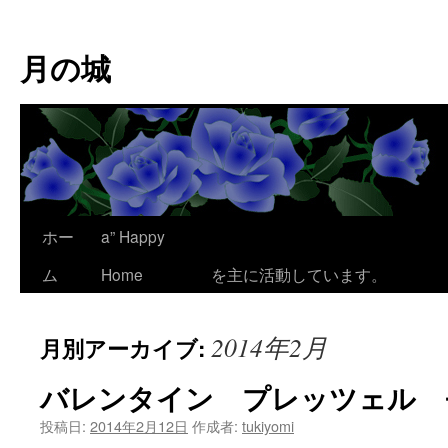
コ
ン
月の城
テ
ン
ツ
へ
ス
キ
ッ
プ
ホー
a” Happy
ここは、為平 澪
ム
Home
を主に活動しています。
2014年2月
月別アーカイブ:
バレンタイン プレッツェル 
投稿日:
2014年2月12日
作成者:
tukiyomi