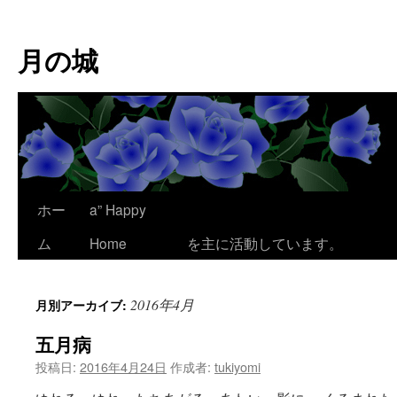
コ
ン
月の城
テ
ン
ツ
へ
ス
キ
ッ
プ
ホー
a” Happy
ここは、為平 澪
ム
Home
を主に活動しています。
2016年4月
月別アーカイブ:
五月病
投稿日:
2016年4月24日
作成者:
tukiyomi