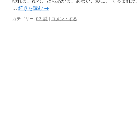
ゆれる、ゆれ、たちあがる、あわい、影に、 くるまれ
…
続きを読む
→
カテゴリー:
02_詩
|
コメントする