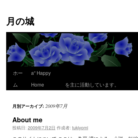
コ
ン
月の城
テ
ン
ツ
へ
ス
キ
ッ
プ
ホー
a” Happy
ここは、為平 澪
ム
Home
を主に活動しています。
2009年7月
月別アーカイブ:
About me
投稿日:
2009年7月2日
作成者:
tukiyomi