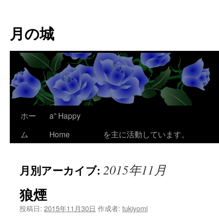
コ
ン
月の城
テ
ン
ツ
へ
ス
キ
ッ
プ
ホー
a” Happy
ここは、為平 澪
ム
Home
を主に活動しています。
2015年11月
月別アーカイブ:
狼煙
投稿日:
2015年11月30日
作成者:
tukiyomi