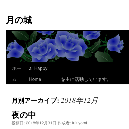
コ
ン
月の城
テ
ン
ツ
へ
ス
キ
ッ
プ
ホー
a” Happy
ここは、為平 澪
ム
Home
を主に活動しています。
2018年12月
月別アーカイブ:
夜の中
投稿日:
2018年12月31日
作成者:
tukiyomi