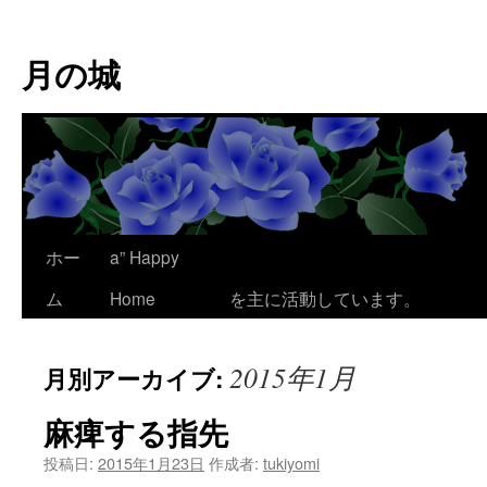
コ
ン
月の城
テ
ン
ツ
へ
ス
キ
ッ
プ
ホー
a” Happy
ここは、為平 澪
ム
Home
を主に活動しています。
2015年1月
月別アーカイブ:
麻痺する指先
投稿日:
2015年1月23日
作成者:
tukiyomi