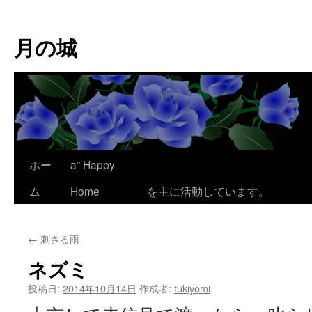
コ
ン
月の城
テ
ン
ツ
へ
ス
キ
ッ
プ
ホー
a” Happy
ここは、為平 澪
ム
Home
を主に活動しています。
←
刺さる雨
ネズミ
投稿日:
2014年10月14日
作成者:
tukiyomi