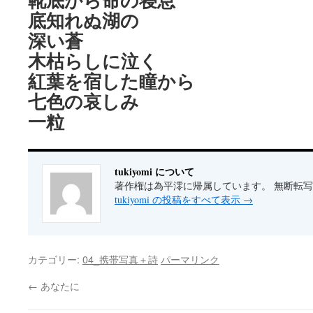
靴底から命の寝息
底知れぬ湖の
深い蒼
木枯らしに泣く
紅葉を宿した瞳から
七色の哀しみ
一粒
tukiyomi について
著作権は為平澪に帰属しています。 無断転
tukiyomi の投稿をすべて表示
→
カテゴリー:
04_携帯写真＋詩
パーマリンク
←
あなたに