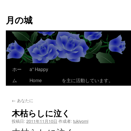
コ
ン
月の城
テ
ン
ツ
へ
ス
キ
ッ
プ
ホー
a” Happy
ここは、為平 澪
ム
Home
を主に活動しています。
←
あなたに
木枯らしに泣く
投稿日:
2011年11月10日
作成者:
tukiyomi