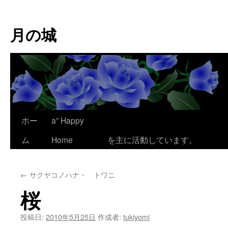
コ
ン
月の城
テ
ン
ツ
へ
ス
キ
ッ
プ
ホー
a” Happy
ここは、為平 澪
ム
Home
を主に活動しています。
←
サクヤコノハナ・ トワニ
桜
投稿日:
2010年5月25日
作成者:
tukiyomi