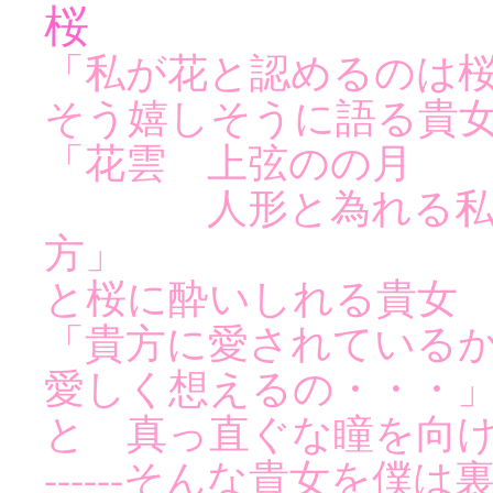
桜
「私が花と認めるのは
そう嬉しそうに語る貴
「花雲 上弦のの月
人形と為れる私と
方」
と桜に酔いしれる貴女
「貴方に愛されている
愛しく想えるの・・・
と 真っ直ぐな瞳を向
------そんな貴女を僕