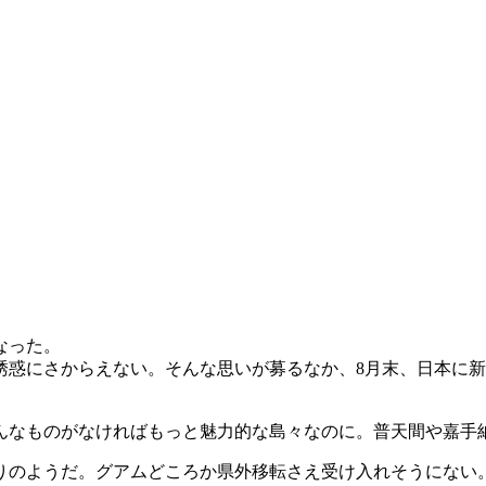
なった。
誘惑にさからえない。そんな思いが募るなか、8月末、日本に
んなものがなければもっと魅力的な島々なのに。普天間や嘉手
りのようだ。グアムどころか県外移転さえ受け入れそうにない