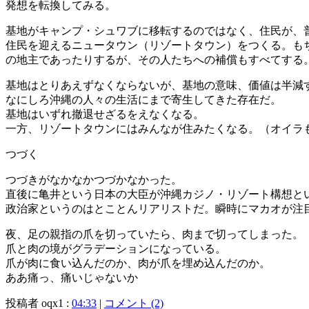
発想を転換してみる。
基地がキャンプ・シュワブに移転するのではなく、住民が、
住民を迎えるニュータウン（リゾートタウン）をつくる。も
の地主であったりするが、その人たちへの補償もすべてする
基地はとりあえずなくならないが、基地の意味、価値は半減
なにしろ沖縄の人々の生活にまで寄生してきた存在だ。
基地はいずれ撤退せざるをえなくなる。
一方、リゾートタウンにはみんなが住みたくなる。（オイラも 
つづく
つづきがなかなかつづかなかった。
直後に亀井という日本の大臣が沖縄カジノ・リゾート構想と
政治家というのはとことんリアリストだ。瞬時にマカオが注
夜、足の親指の爪を切っていたら、肉まで切ってしまった。
爪と肉の境がグラデーションになっている。
爪が肉に食い込んだのか、肉が爪を埋め込んだのか。
ああ痛っ、痛いじゃないか
投稿者 oqx1 :
04:33
|
コメント (2)