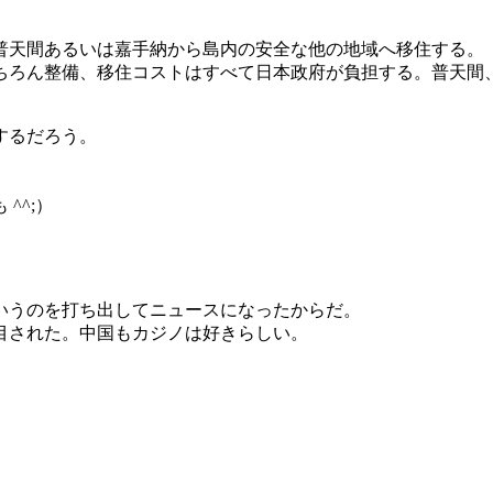
普天間あるいは嘉手納から島内の安全な他の地域へ移住する。
ちろん整備、移住コストはすべて日本政府が負担する。普天間、
。
するだろう。
^^;）
いうのを打ち出してニュースになったからだ。
目された。中国もカジノは好きらしい。