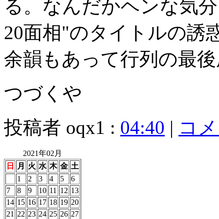
る。なんだかヘンな気分
20面相"のタイトルの
余韻もあって行列の最後
つづくや
投稿者 oqx1 :
04:40
|
コメン
2021年02月
日
月
火
水
木
金
土
1
2
3
4
5
6
7
8
9
10
11
12
13
14
15
16
17
18
19
20
21
22
23
24
25
26
27