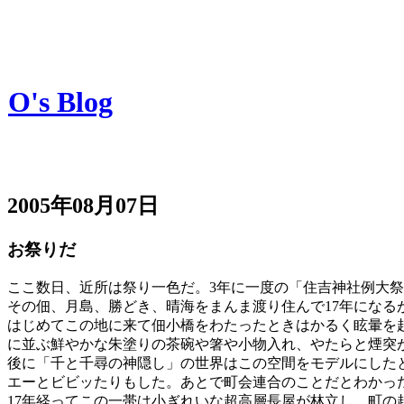
O's Blog
2005年08月07日
お祭りだ
ここ数日、近所は祭り一色だ。3年に一度の「住吉神社例大
その佃、月島、勝どき、晴海をまんま渡り住んで17年にな
はじめてこの地に来て佃小橋をわたったときはかるく眩暈を
に並ぶ鮮やかな朱塗りの茶碗や箸や小物入れ、やたらと煙突が
後に「千と千尋の神隠し」の世界はこの空間をモデルにした
エーとビビッたりもした。あとで町会連合のことだとわかっ
17年経ってこの一帯は小ぎれいな超高層長屋が林立し、町