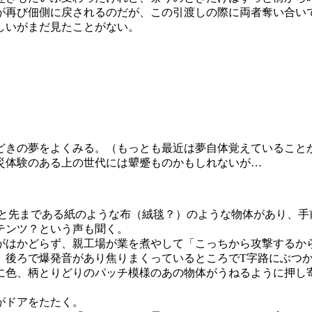
が再び佃側に戻されるのだが、この引渡しの際に両者奪い合い
しいがまだ見たことがない。
どきの夢をよくみる。（もっとも最近は夢自体覚えていること
災体験のある上の世代には顰蹙ものかもしれないが…
っと先まである紙のような布（絨毯？）のような物体があり、手
テンツ？という声も聞く。
がはかどらず、親工場が業を煮やして「こっちから攻撃するか
る。後ろで爆発音があり焦りまくっているところでT字路にぶつ
に色、柄とりどりのパッチ模様のあの物体がうねるように押し
がドアをたたく。