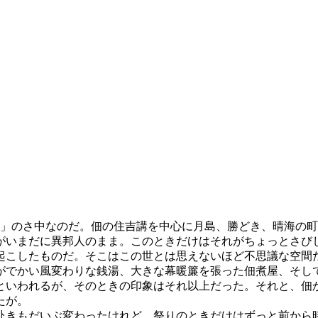
祭」のさ中なのだ。佃の住吉講を中心に月島、勝どき、晴海の
るがいまだに異邦人のまま。このときだけはそれがちょっとさび
起こしたものだ。そこはこの世とは思えないほど不思議な空間
でかい風変わりな銭湯、大きな幕暖簾を張った佃煮屋、そして住
といわれるが、そのときの印象はそれ以上だった。それと、佃
たが。
の赴きもだいぶ変わったけれど、祭りのときだけはずっと前から