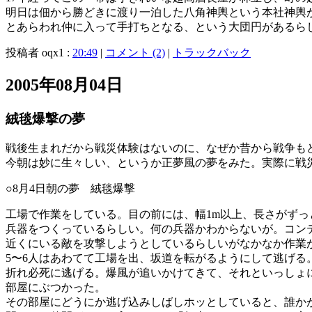
明日は佃から勝どきに渡り一泊した八角神輿という本社神輿
とあらわれ仲に入って手打ちとなる、という大団円があるら
投稿者 oqx1 :
20:49
|
コメント (2)
|
トラックバック
2005年08月04日
絨毯爆撃の夢
戦後生まれだから戦災体験はないのに、なぜか昔から戦争も
今朝は妙に生々しい、というか正夢風の夢をみた。実際に戦
○8月4日朝の夢 絨毯爆撃
工場で作業をしている。目の前には、幅1m以上、長さがず
兵器をつくっているらしい。何の兵器かわからないが。コン
近くにいる敵を攻撃しようとしているらしいがなかなか作業
5〜6人はあわてて工場を出、坂道を転がるようにして逃げ
折れ必死に逃げる。爆風が追いかけてきて、それといっしょ
部屋にぶつかった。
その部屋にどうにか逃げ込みしばしホッとしていると、誰か