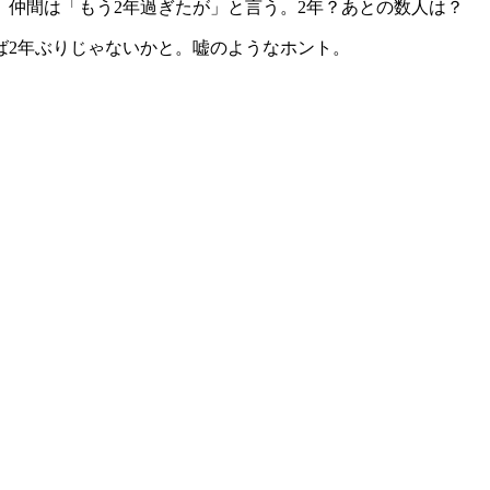
仲間は「もう2年過ぎたが」と言う。2年？あとの数人は？
ば2年ぶりじゃないかと。嘘のようなホント。