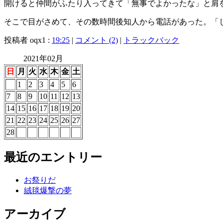
開けると仲間がふたり入ってきて「無事でよかったな」と肩
そこで目がさめて、その数時間後知人から電話があった。「
投稿者 oqx1 :
19:25
|
コメント (2)
|
トラックバック
2021年02月
日
月
火
水
木
金
土
1
2
3
4
5
6
7
8
9
10
11
12
13
14
15
16
17
18
19
20
21
22
23
24
25
26
27
28
最近のエントリー
お祭りだ
絨毯爆撃の夢
アーカイブ