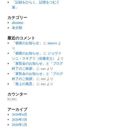
「記録をひらく、記憶をつむぐ
展」
カテゴリー
aboutme
未分類
最近のコメント
「個展のお知らせ」
に
naoeve
よ
り
「個展のお知らせ」
に
ジョヴァ
ンニ・スキアリ（佐藤史土）
より
「展覧会のお知らせ」と「ブログ
終了のご挨拶」
に
nao
より
「展覧会のお知らせ」と「ブログ
終了のご挨拶」
に
ruri
より
「屋上の風景」
に
nao
より
カウンター
83,981
アーカイブ
2026年6月
2026年3月
2026年1月