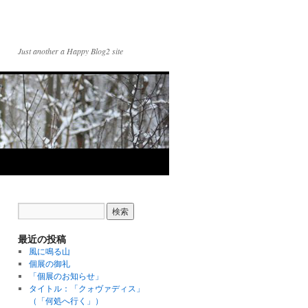
Just another a Happy Blog2 site
最近の投稿
風に鳴る山
個展の御礼
「個展のお知らせ」
タイトル：「クォヴァディス」
（「何処へ行く」）