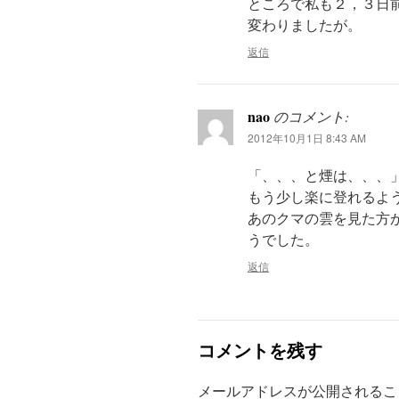
ところで私も２，３日
変わりましたが。
返信
nao
のコメント:
2012年10月1日 8:43 AM
「、、、と煙は、、、
もう少し楽に登れるよ
あのクマの雲を見た方
うでした。
返信
コメントを残す
メールアドレスが公開されるこ