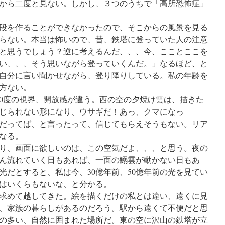
から二度と見ない。しかし、３つのうちで「高所恐怖症」
段を作ることができなかったので、そこからの風景を見る
らない。本当は怖いので、昔、鉄塔に登っていた人の注意
と思うでしょう？逆に考えるんだ、、、今、こことここを
い、、、そう思いながら登っていくんだ。」なるほど、と
自分に言い聞かせながら、登り降りしている。私の年齢を
方ない。
60度の視界、開放感が違う。西の空の夕焼け雲は、描きた
じられない形になり、ウサギだ！あっ、クマになっ
だってば、と言ったって、信じてもらえそうもない。リア
なる。
り、画面に欲しいのは、この空気だよ、、、と思う。夜の
ん流れていく日もあれば、一面の鰯雲が動かない日もあ
光だとすると、私は今、30億年前、50億年前の光を見てい
はいくらもないな、と分かる。
を求めて越してきた。絵を描くだけの私とは違い、遠くに見
、家族の暮らしがあるのだろう。駅から遠くて不便だと思
の多い、自然に囲まれた場所だ。東の空に沢山の鉄塔が立