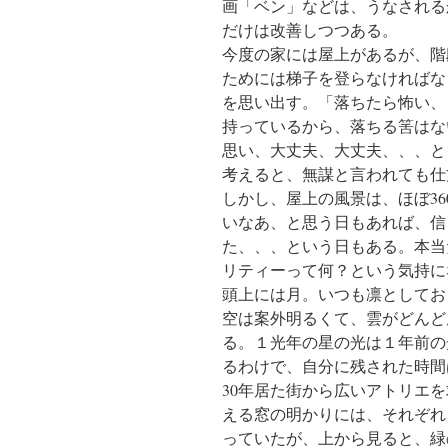
画「ベン」などは、うなされる
だけは改善しつつある。
今度の家には屋上があるが、階
ためには梯子を登らなければな
を思い出す。「落ちたら怖い、
持っているから、落ちる筈はな
思い、大丈夫、大丈夫、、、と
考えると、無謀と言われても仕
しかし、屋上の風景は、ほぼ3
いなあ、と思う日もあれば、信
た、、、という日もある。本当
リティーって何？という気持に
頭上には月。いつも凛としてお
空は案外明るくて、雲がどんど
る。１光年の星の光は１年前の
るわけで、自分に残された時間
30年居た街から広いアトリエ
える窓の明かりには、それぞれ
っていたが、上から見ると、緑