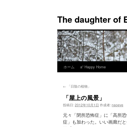
コ
ン
The daughter of 
テ
ン
ツ
へ
ス
キ
ッ
プ
ホーム
a” Happy Home
←
「日陰の植物」
「屋上の風景」
投稿日:
2012年10月1日
作成者:
naoeve
元々「閉所恐怖症」に「高所恐
症」も加わった。いい画廊だと