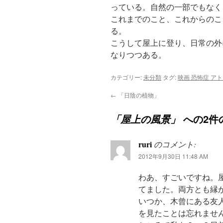
っている。自然の一部でもなく
これまでのこと、これからのこ
る。
こうして屋上に登り、日常の外
なりつつある。
カテゴリー:
未分類
タグ:
映画 恐怖症 ア
←
「日陰の植物」
への2件
「屋上の風景」
ruri
のコメント:
2012年9月30日 11:48 AM
わあ、すごいですね。
てました。両方とも縁
いつか、木曾にある友
を見たことは忘れませ