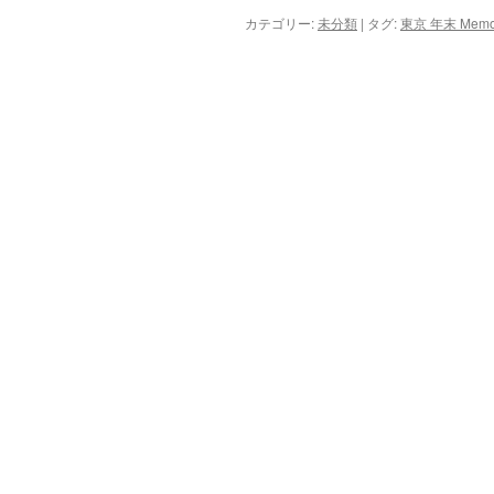
カテゴリー:
未分類
|
タグ:
東京 年末 Mem