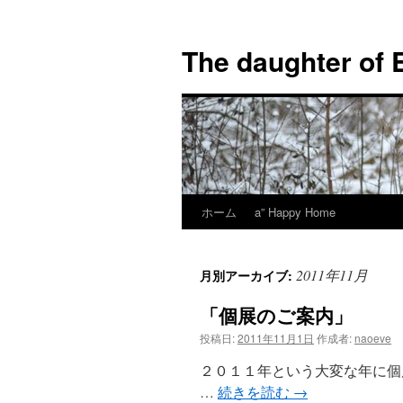
コ
ン
The daughter of 
テ
ン
ツ
へ
ス
キ
ッ
プ
ホーム
a” Happy Home
2011年11月
月別アーカイブ:
「個展のご案内」
投稿日:
2011年11月1日
作成者:
naoeve
２０１１年という大変な年に個
…
続きを読む
→