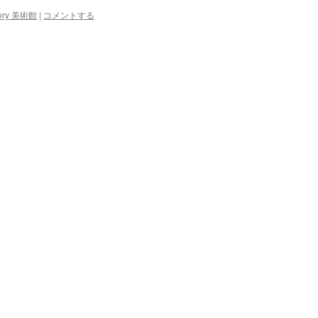
ory 美術館
|
コメントする