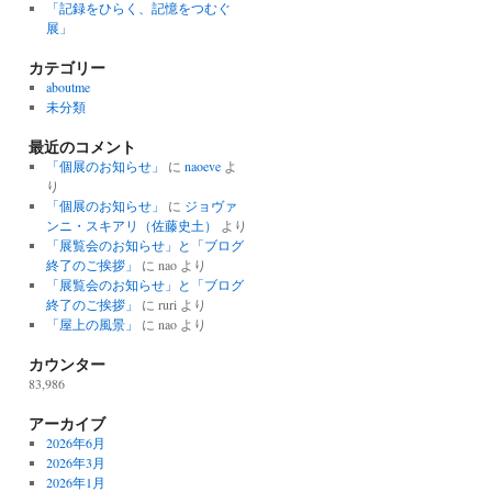
「記録をひらく、記憶をつむぐ
展」
カテゴリー
aboutme
未分類
最近のコメント
「個展のお知らせ」
に
naoeve
よ
り
「個展のお知らせ」
に
ジョヴァ
ンニ・スキアリ（佐藤史土）
より
「展覧会のお知らせ」と「ブログ
終了のご挨拶」
に
nao
より
「展覧会のお知らせ」と「ブログ
終了のご挨拶」
に
ruri
より
「屋上の風景」
に
nao
より
カウンター
83,986
アーカイブ
2026年6月
2026年3月
2026年1月