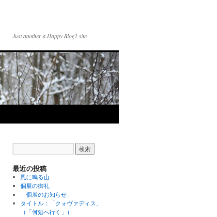
Just another a Happy Blog2 site
最近の投稿
風に鳴る山
個展の御礼
「個展のお知らせ」
タイトル：「クォヴァディス」
（「何処へ行く」）