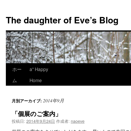
コ
ン
The daughter of Eve’s Blog
テ
ン
ツ
へ
ス
キ
ッ
プ
ホー
a” Happy
ム
Home
2014年9月
月別アーカイブ:
「個展のご案内」
投稿日:
2014年9月24日
作成者:
naoeve