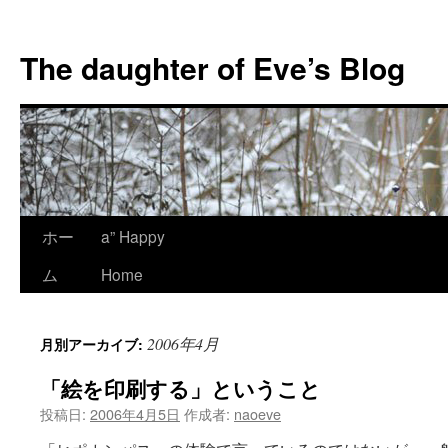
コ
ン
The daughter of Eve’s Blog
テ
ン
ツ
へ
ス
キ
ッ
プ
ホー
a” Happy
ム
Home
2006年4月
月別アーカイブ:
「絵を印刷する」ということ
投稿日:
2006年4月5日
作成者:
naoeve