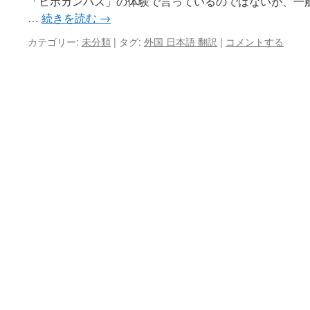
「ヒポカンパス」の体験で言っているのではないが、一
…
続きを読む
→
カテゴリー:
未分類
|
タグ:
外国 日本語 翻訳
|
コメントする