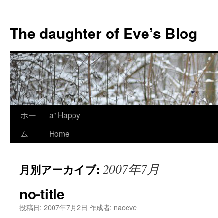
コ
ン
The daughter of Eve’s Blog
テ
ン
ツ
へ
ス
キ
ッ
プ
ホー
a” Happy
ム
Home
2007年7月
月別アーカイブ:
no-title
投稿日:
2007年7月2日
作成者:
naoeve