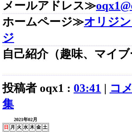
メールアドレス
≫
oqx1@
ホームページ
≫
オリジン
ジ
自己紹介（趣味、マイブ
投稿者 oqx1 :
03:41
|
コメ
集
2021年02月
日
月
火
水
木
金
土